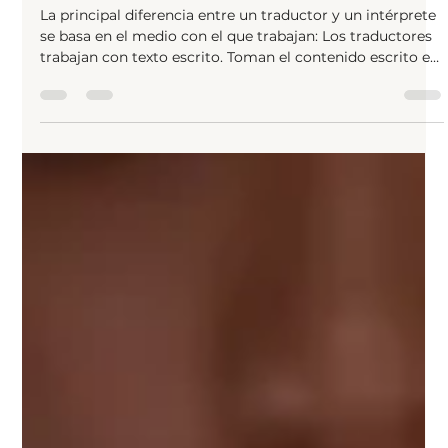
traductor y un intérprete?
La principal diferencia entre un traductor y un intérprete
se basa en el medio con el que trabajan: Los traductores
trabajan con texto escrito. Toman el contenido escrito en
un idioma (el idioma de origen) y producen un texto
equivalente en otro idioma (el idioma de destino). Este
proceso les permite tomarse su tiempo para garantizar
la precisión y la claridad. Los intérpretes trabajan con
lengua hablada o de señas. Escuchan palabras habladas
en un idioma y las transmit